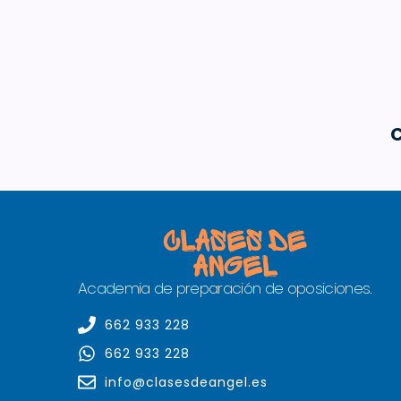
C
Academia de preparación de oposiciones.
662 933 228
662 933 228
info@clasesdeangel.es