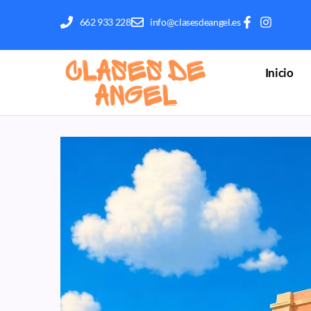
662 933 228
info@clasesdeangel.es
Inicio