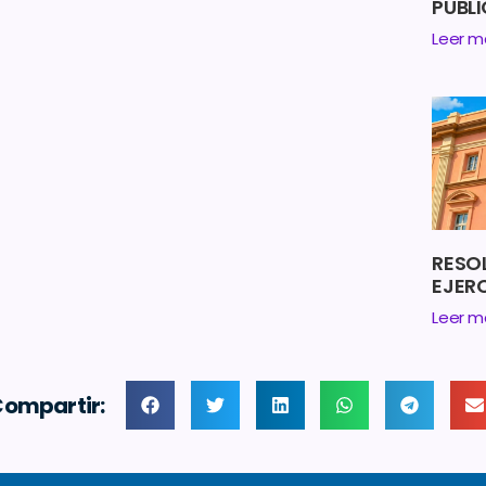
PUBL
Leer m
RESO
EJERC
Leer m
ompartir: