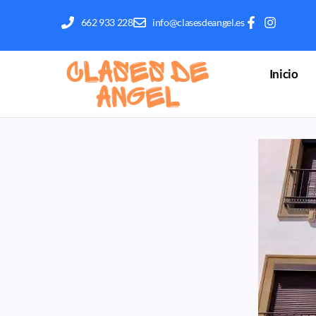
662 933 228
info@clasesdeangel.es
Inicio